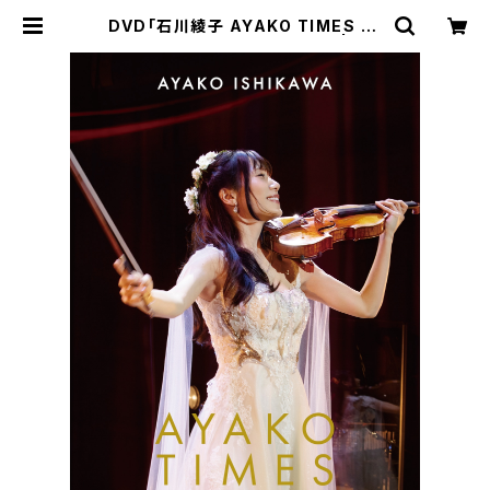
DVD「石川綾子 AYAKO TIMES 10
th Anniversary Concert」 | A.I.
SHOP ▲▼▲