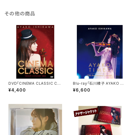
その他の商品
DVD「CINEMA CLASSIC CO
Blu-ray「石川綾子 AYAKO TI
NCERT 2015」
MES 10th Anniversary Con
¥4,400
¥6,600
cert」