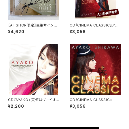
【A.I.SHOP限定】直筆サイン入
CD『CINEMA CLASSIC』アナ
りCD+DVD『AYAKO TIMES』
ザージャケットA
¥4,620
¥3,056
CD『AYAKO』 天使はヴァイオリ
CD『CINEMA CLASSIC』
ンを持つと魔女になる
¥2,200
¥3,056